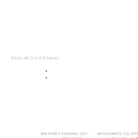
Envio de 2 até 6 horas
DESCONTO
DESCONTO
BEM ESTAR E VITALIDADE
,
DEFINIÇÃO MUSCULAR
ANTIOXIDANTES
,
MASSA MUSC
,
CLA
,
DEFINIÇÃO 