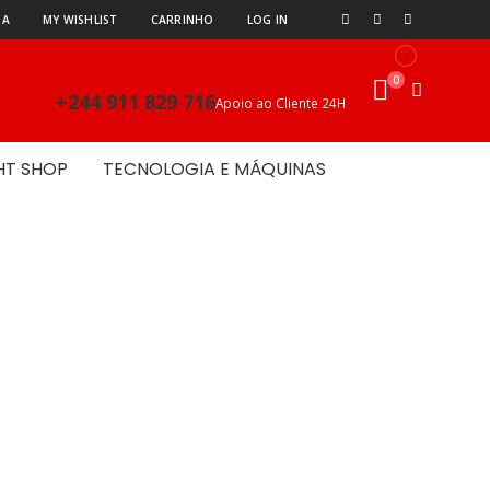
TA
MY WISHLIST
CARRINHO
LOG IN
0
+244 911 829 716
Apoio ao Cliente 24H
HT SHOP
TECNOLOGIA E MÁQUINAS