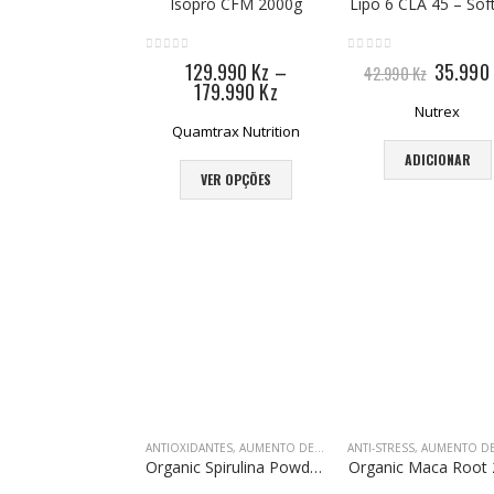
Isopro CFM 2000g
Lipo 6 CLA 45 – Sof
0
out of 5
0
out of 5
O
129.990
Kz
–
35.990
42.990
Kz
preço
179.990
Kz
original
Nutrex
era:
Quamtrax Nutrition
42.990 
This product has multiple variants. The options may be chosen on the product page
ADICIONAR
VER OPÇÕES
ANTIOXIDANTES
,
AUMENTO DE ENERGIA
ANTI-STRESS
,
PROTEÍNA VEGETAL
,
AUMENTO DE EN
,
S
Organic Spirulina Powder 200g
Organic Maca Root