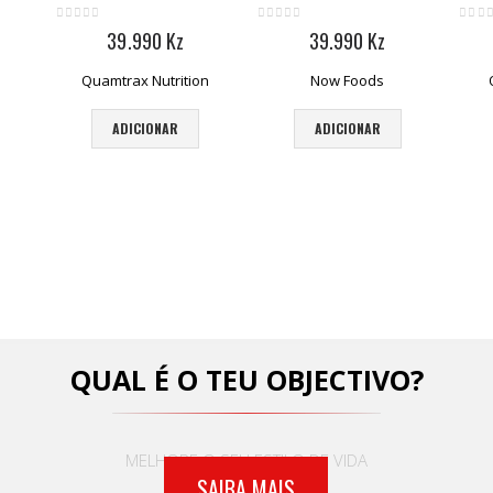
0
out of 5
0
out of 5
0
out
39.990
Kz
39.990
Kz
Quamtrax Nutrition
Now Foods
ADICIONAR
ADICIONAR
QUAL É O TEU OBJECTIVO?
MELHORE O SEU ESTILO DE VIDA
SAIBA MAIS