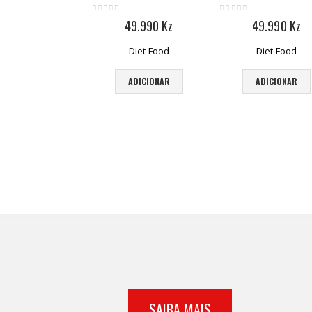
0
out of 5
0
out of 5
49.990
Kz
49.990
Kz
Diet-Food
Diet-Food
ADICIONAR
ADICIONAR
SAIBA MAIS