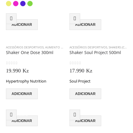
multiple
multiple
variants.
variants.
The
The
options
options
ADICIONAR
ADICIONAR
may
may
be
be
chosen
chosen
on
on
ACESSÓRIOS DESPORTIVOS
,
AUMENTO DE ENERGIA
ACESSÓRIOS DESPORTIVOS
,
FORMULAS PATENTEADAS
,
SHAKERS (COQUETELEIRAS)
,
NUTRIÇÃO
Shaker One Dose 300ml
Shaker Soul Project 500ml
the
the
product
product
page
page
0
out of 5
0
out of 5
19.990
Kz
17.990
Kz
Hypertrophy Nutrition
Soul Project
ADICIONAR
ADICIONAR
DESCONTO
ADICIONAR
ADICIONAR