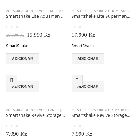
ACESSÓRIOS DESPORTIVOS
,
BEM ESTAR E VITALIDADE
ACESSÓRIOS DESPORTIVOS
,
SHAKERS (COQUETELEIRAS)
,
BEM ESTAR E VITALIDADE
,
SMARTS
Smartshake Lite Aquaman 800 ml
Smartshake Lite Superman 800 ml
0
out of 5
0
out of 5
O
O
15.990
Kz
17.990
Kz
19.990
Kz
preço
preço
original
atual
SmartShake
SmartShake
era:
é:
19.990 Kz.
15.990 Kz.
ADICIONAR
ADICIONAR
ADICIONAR
ADICIONAR
ACESSÓRIOS DESPORTIVOS
,
SHAKERS (COQUETELEIRAS)
ACESSÓRIOS DESPORTIVOS
,
SMARTSHAKE
,
SHAKERS (COQUETELEIRAS)
Smartshake Revive Storage Batman 200ml
Smartshake Revive Storage Superman 200ml
0
out of 5
0
out of 5
7.990
Kz
7.990
Kz