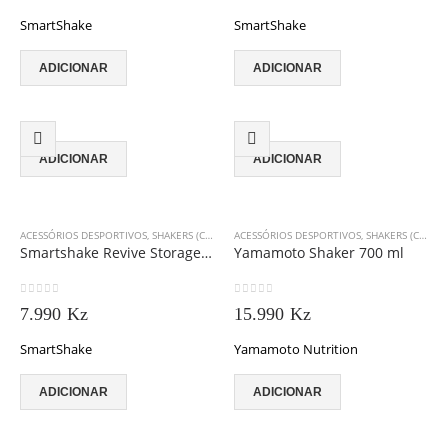
SmartShake
SmartShake
ADICIONAR
ADICIONAR
ADICIONAR
ADICIONAR
ACESSÓRIOS DESPORTIVOS
,
SHAKERS (COQUETELEIRAS)
ACESSÓRIOS DESPORTIVOS
,
SMARTSHAKE
,
SHAKERS (COQUETELEIRAS)
Smartshake Revive Storage WonderWoman 200ml
Yamamoto Shaker 700 ml
0
out of 5
0
out of 5
7.990
Kz
15.990
Kz
SmartShake
Yamamoto Nutrition
ADICIONAR
ADICIONAR