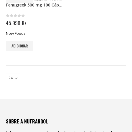
Fenugreek 500 mg 100 Cápsulas
0
out of 5
45.990
Kz
Now Foods
ADICIONAR
SOBRE A NUTRANGOL