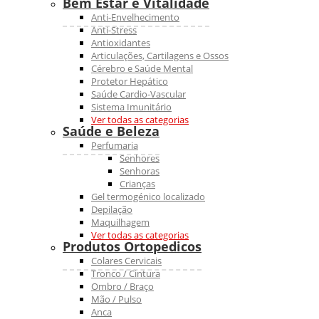
Bem Estar e Vitalidade
Anti-Envelhecimento
Anti-Stress
Antioxidantes
Articulações, Cartilagens e Ossos
Cérebro e Saúde Mental
Protetor Hepático
Saúde Cardio-Vascular
Sistema Imunitário
Ver todas as categorias
Saúde e Beleza
Perfumaria
Senhores
Senhoras
Crianças
Gel termogénico localizado
Depilação
Maquilhagem
Ver todas as categorias
Produtos Ortopedicos
Colares Cervicais
Tronco / Cintura
Ombro / Braço
Mão / Pulso
Anca