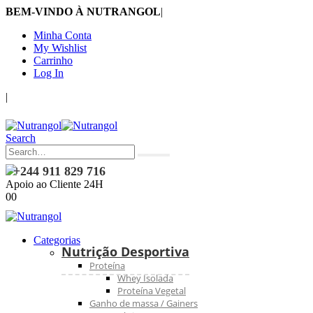
BEM-VINDO À NUTRANGOL
|
Minha Conta
My Wishlist
Carrinho
Log In
|
Search
+244 911 829 716
Apoio ao Cliente 24H
0
0
Categorias
Nutrição Desportiva
Proteína
Whey Isolada
Proteína Vegetal
Ganho de massa / Gainers