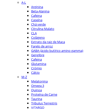
A-L
Arginina
Beta-Alanina
Cafeina
Caseína
Chá verde
Citrulina Malato
CLA
Colágeno
Extrato da raiz de Maca
Farelo de arroz
GABA (ácido butírico amino gamma)
Gengibre
Cafeina
Glutamina
Crómio
Cálcio
M-Z
Melatonina
Omega 3
Quinoa
Proteína de Carne
Taurina
Tribulus Terrestris
VITARGO