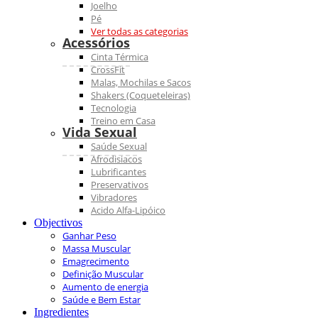
Joelho
Pé
Ver todas as categorias
Acessórios
Cinta Térmica
CrossFit
Malas, Mochilas e Sacos
Shakers (Coqueteleiras)
Tecnologia
Treino em Casa
Vida Sexual
Saúde Sexual
Afrodisiacos
Lubrificantes
Preservativos
Vibradores
Acido Alfa-Lipóico
Objectivos
Ganhar Peso
Massa Muscular
Emagrecimento
Definição Muscular
Aumento de energia
Saúde e Bem Estar
Ingredientes