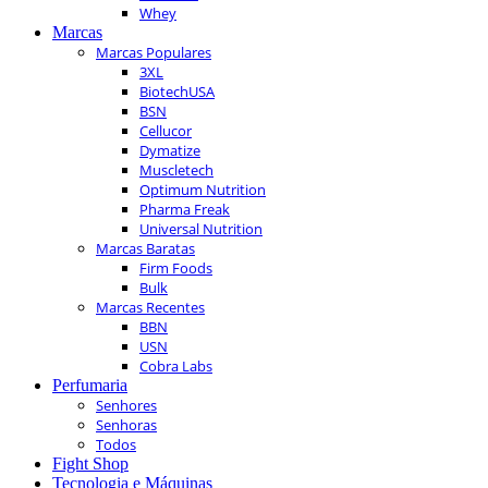
Whey
Marcas
Marcas Populares
3XL
BiotechUSA
BSN
Cellucor
Dymatize
Muscletech
Optimum Nutrition
Pharma Freak
Universal Nutrition
Marcas Baratas
Firm Foods
Bulk
Marcas Recentes
BBN
USN
Cobra Labs
Perfumaria
Senhores
Senhoras
Todos
Fight Shop
Tecnologia e Máquinas