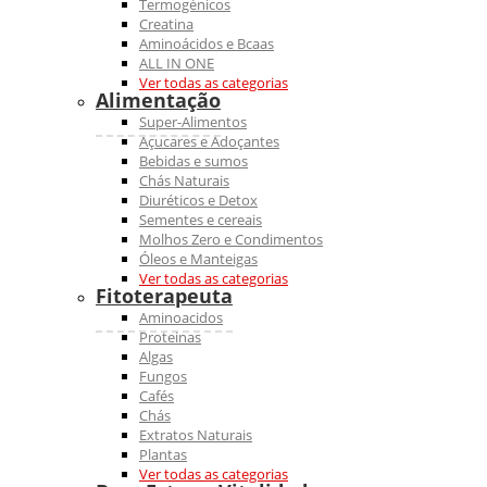
Termogénicos
Creatina
Aminoácidos e Bcaas
ALL IN ONE
Ver todas as categorias
Alimentação
Super-Alimentos
Açucares e Adoçantes
Bebidas e sumos
Chás Naturais
Diuréticos e Detox
Sementes e cereais
Molhos Zero e Condimentos
Óleos e Manteigas
Ver todas as categorias
Fitoterapeuta
Aminoacidos
Proteinas
Algas
Fungos
Cafés
Chás
Extratos Naturais
Plantas
Ver todas as categorias