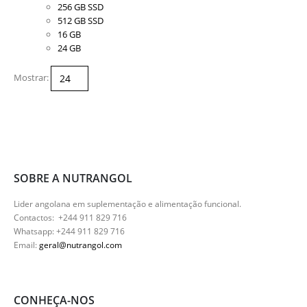
256 GB SSD
variants.
512 GB SSD
The
16 GB
options
24 GB
may
be
Mostrar:
chosen
on
the
product
page
SOBRE A NUTRANGOL
Lider angolana em suplementação e alimentação funcional.
Contactos: +244 911 829 716
Whatsapp: +244 911 829 716
Email:
geral@nutrangol.com
CONHEÇA-NOS