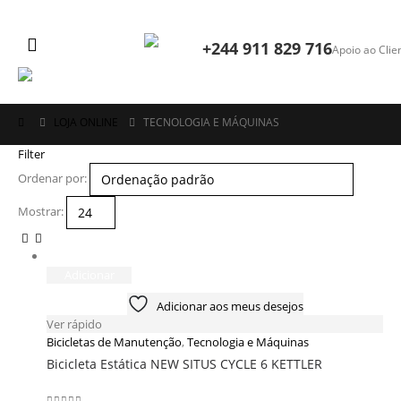
+244 911 829 716
Apoio ao Clie
mo
LOJA ONLINE
TECNOLOGIA E MÁQUINAS
Filter
Ordenar por:
Mostrar:
Adicionar
Adicionar aos meus desejos
Ver rápido
shake Lite Aquaman 800 ml
Bicicletas de Manutenção
,
Tecnologia e Máquinas
O
O
Bicicleta Estática NEW SITUS CYCLE 6 KETTLER
0
Kz
15.990
Kz
of 5
preço
preço
original
atual