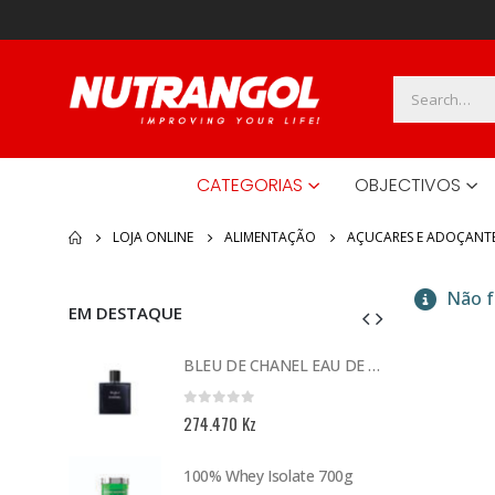
CATEGORIAS
OBJECTIVOS
LOJA ONLINE
ALIMENTAÇÃO
AÇUCARES E ADOÇANT
Não f
EM DESTAQUE
gels
BLEU DE CHANEL EAU DE TOILETTE 100 ML
0
out of 5
O
274.470
Kz
reço
tual
Smartshake Lite Aquaman 800 ml
100% Whey Isolate 700g
: