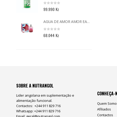
5.990 Kz.
0
out of 5
99.990
Kz
eço
ual
AGUA DE AMOR AMOR EAU DE TOILETTE 50 ML
.990 Kz.
0
out of 5
0
Kz
68.044
Kz
SOBRE A NUTRANGOL
CONHEÇA-
Lider angolana em suplementação e
alimentação funcional.
Quem Somo
Contactos: +244 911 829 716
Afiliados
Whatsapp: +244 911 829 716
Contactos
Email:
geral@nutrangol.com