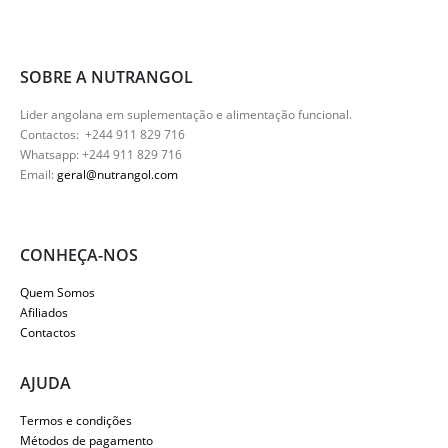
39.990 Kz.
25.990 Kz.
SOBRE A NUTRANGOL
Lider angolana em suplementação e alimentação funcional.
Contactos: +244 911 829 716
Whatsapp: +244 911 829 716
Email:
geral@nutrangol.com
CONHEÇA-NOS
Quem Somos
Afiliados
Contactos
AJUDA
Termos e condições
Métodos de pagamento