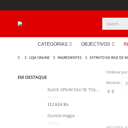
CATEGORIAS
OBJECTIVOS
I
LOJA ONLINE
INGREDIENTES
EXTRATO DA RAIZ DE 
Ordenar por
EM DESTAQUE
Mostrar:
BLACK OPIUM EAU DE TOILETTE 30 ML
0
out of 5
112.624
Kz
Diuretix Veggie
ANTI-STRESS
,
A