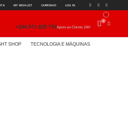
NTA
MY WISHLIST
CARRINHO
LOG IN
0
+244 911 829 716
Apoio ao Cliente 24H
GHT SHOP
TECNOLOGIA E MÁQUINAS
EAIS