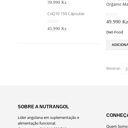
0
out of 5
39.990
Kz
Organic Ma
CoQ10 150 Cápsulas
0
out of 5
49.990
K
0
out of 5
45.990
Kz
Diet-Food
ADICION
Mostrar:
SOBRE A NUTRANGOL
CONHEÇ
Lider angolana em suplementação e
alimentação funcional.
Quem Somo