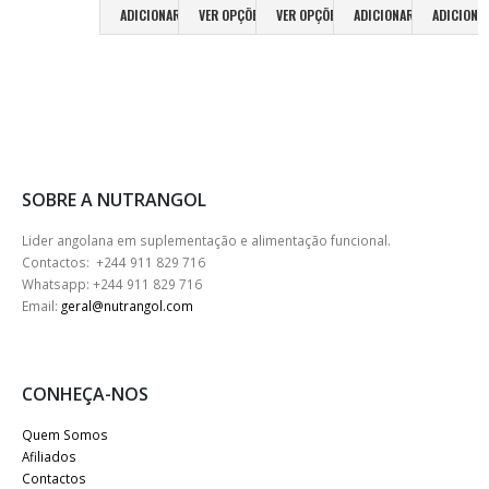
ADICIONAR
VER OPÇÕES
VER OPÇÕES
ADICIONAR
ADICIONA
SOBRE A NUTRANGOL
Lider angolana em suplementação e alimentação funcional.
Contactos: +244 911 829 716
Whatsapp: +244 911 829 716
Email:
geral@nutrangol.com
CONHEÇA-NOS
Quem Somos
Afiliados
Contactos