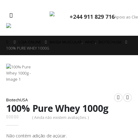
+244 911 829 716
Apoio ao Cli
LOJA ONLINE
MASSA MUSCULAR
,
WHEY
,
BIOTECHUSA
100% PURE WHEY 1000G
BiotechUSA
100% Pure Whey 1000g
( Ainda não existem avaliações. )
0
out of 5
Não contém adição de açúcar.