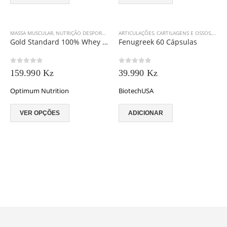
MASSA MUSCULAR
,
NUTRIÇÃO DESPORTIVA
,
OPTIMUM NUTRITION
ARTICULAÇÕES, CARTILAGENS E OSSOS
,
PÓS-TREINO
,
PROTEÍN
,
AUME
Gold Standard 100% Whey 2240 g
Fenugreek 60 Cápsulas
0
out of 5
0
out of 5
159.990
Kz
39.990
Kz
Optimum Nutrition
BiotechUSA
This product has multiple variants. The options may be chosen on the product page
VER OPÇÕES
ADICIONAR