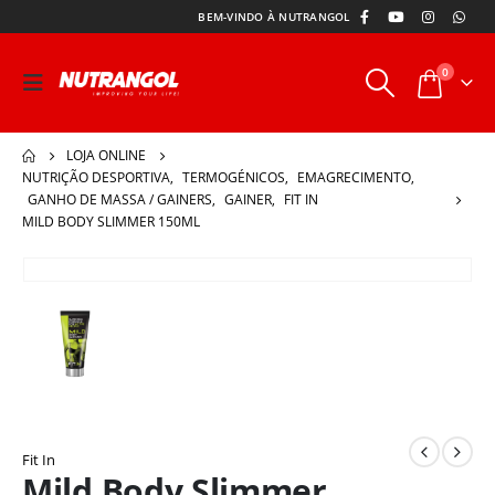
BEM-VINDO À NUTRANGOL
0
LOJA ONLINE
NUTRIÇÃO DESPORTIVA
,
TERMOGÉNICOS
,
EMAGRECIMENTO
,
GANHO DE MASSA / GAINERS
,
GAINER
,
FIT IN
MILD BODY SLIMMER 150ML
Fit In
Mild Body Slimmer