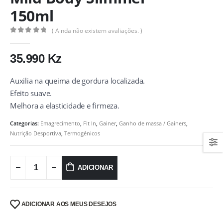
150ml
( Ainda não existem avaliações. )
0
out of 5
35.990
Kz
Auxilia na queima de gordura localizada.
Efeito suave.
Melhora a elasticidade e firmeza.
Categorias:
Emagrecimento
,
Fit In
,
Gainer
,
Ganho de massa / Gainers
,
Nutrição Desportiva
,
Termogénicos
ADICIONAR
ADICIONAR AOS MEUS DESEJOS