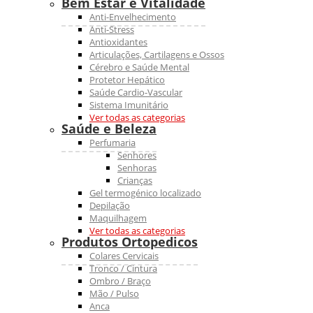
Bem Estar e Vitalidade
Anti-Envelhecimento
Anti-Stress
Antioxidantes
Articulações, Cartilagens e Ossos
Cérebro e Saúde Mental
Protetor Hepático
Saúde Cardio-Vascular
Sistema Imunitário
Ver todas as categorias
Saúde e Beleza
Perfumaria
Senhores
Senhoras
Crianças
Gel termogénico localizado
Depilação
Maquilhagem
Ver todas as categorias
Produtos Ortopedicos
Colares Cervicais
Tronco / Cintura
Ombro / Braço
Mão / Pulso
Anca