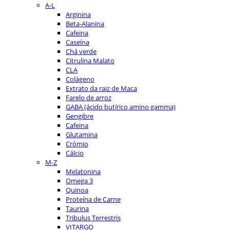
A-L
Arginina
Beta-Alanina
Cafeina
Caseína
Chá verde
Citrulina Malato
CLA
Colágeno
Extrato da raiz de Maca
Farelo de arroz
GABA (ácido butírico amino gamma)
Gengibre
Cafeina
Glutamina
Crómio
Cálcio
M-Z
Melatonina
Omega 3
Quinoa
Proteína de Carne
Taurina
Tribulus Terrestris
VITARGO