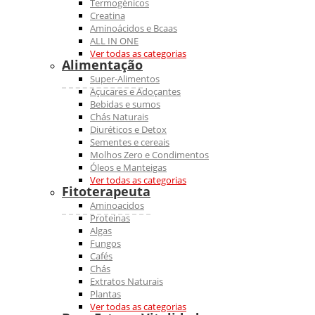
Termogénicos
Creatina
Aminoácidos e Bcaas
ALL IN ONE
Ver todas as categorias
Alimentação
Super-Alimentos
Açucares e Adoçantes
Bebidas e sumos
Chás Naturais
Diuréticos e Detox
Sementes e cereais
Molhos Zero e Condimentos
Óleos e Manteigas
Ver todas as categorias
Fitoterapeuta
Aminoacidos
Proteinas
Algas
Fungos
Cafés
Chás
Extratos Naturais
Plantas
Ver todas as categorias