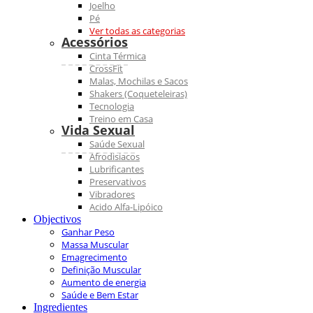
Joelho
Pé
Ver todas as categorias
Acessórios
Cinta Térmica
CrossFit
Malas, Mochilas e Sacos
Shakers (Coqueteleiras)
Tecnologia
Treino em Casa
Vida Sexual
Saúde Sexual
Afrodisiacos
Lubrificantes
Preservativos
Vibradores
Acido Alfa-Lipóico
Objectivos
Ganhar Peso
Massa Muscular
Emagrecimento
Definição Muscular
Aumento de energia
Saúde e Bem Estar
Ingredientes