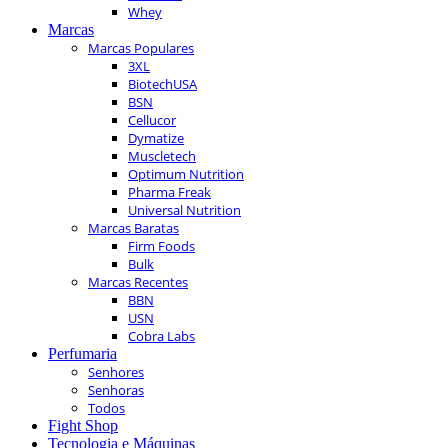
Whey
Marcas
Marcas Populares
3XL
BiotechUSA
BSN
Cellucor
Dymatize
Muscletech
Optimum Nutrition
Pharma Freak
Universal Nutrition
Marcas Baratas
Firm Foods
Bulk
Marcas Recentes
BBN
USN
Cobra Labs
Perfumaria
Senhores
Senhoras
Todos
Fight Shop
Tecnologia e Máquinas