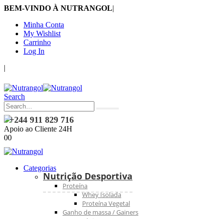
BEM-VINDO À NUTRANGOL
|
Minha Conta
My Wishlist
Carrinho
Log In
|
Search
+244 911 829 716
Apoio ao Cliente 24H
0
0
Categorias
Nutrição Desportiva
Proteína
Whey Isolada
Proteína Vegetal
Ganho de massa / Gainers