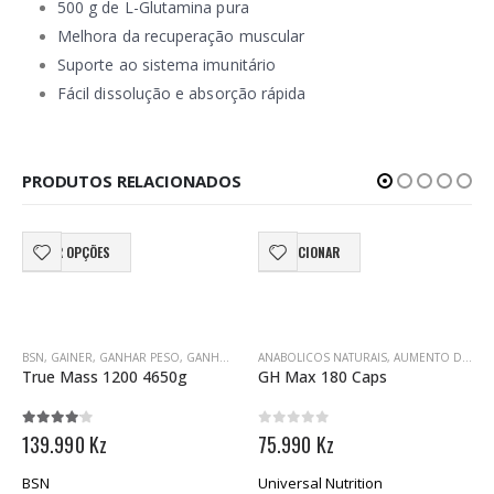
500 g de L-Glutamina pura
Melhora da recuperação muscular
Suporte ao sistema imunitário
Fácil dissolução e absorção rápida
PRODUTOS RELACIONADOS
This product has multiple variants. The options may be chosen on the product page
VER OPÇÕES
ADICIONAR
BSN
,
GAINER
,
GANHAR PESO
,
GANHO DE MASSA / GAINERS
ANABOLICOS NATURAIS
,
NUTRIÇÃO DESPORTIVA
,
AUMENTO DO HORMONIO DO CRESCIMENTO
True Mass 1200 4650g
GH Max 180 Caps
4.00
out of 5
0
out of 5
139.990
Kz
75.990
Kz
AR
SPORTIVA
 IMUNITÁRIO
,
AUMENTO DE ENERGIA
,
MUSCLETECH
,
OPTIMUM NUTRITION
,
NUTRIÇÃO DESPORTIVA
,
BIOTECHUSA
,
NUTRIÇÃO DESPORTIVA
,
PÓS-TREINO
,
TESTOSTERONA E HORM
BSN
Universal Nutrition