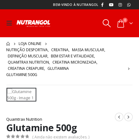
BEM-VINDO À NUTRANGOL
0
LOJA ONLINE
NUTRIÇÃO DESPORTIVA
,
CREATINA
,
MASSA MUSCULAR
,
DEFINIÇÃO MUSCULAR
,
BEM ESTAR E VITALIDADE
,
QUAMTRAX NUTRITION
,
CREATINA MICRONIZADA
,
CREATINA CREAPURE
,
GLUTAMINA
GLUTAMINE 500G
Quamtrax Nutrition
Glutamine 500g
( Ainda não existem avaliações. )