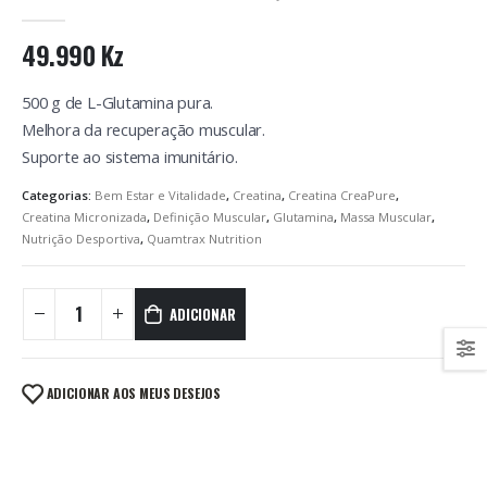
0
out of 5
49.990
Kz
500 g de L-Glutamina pura.
Melhora da recuperação muscular.
Suporte ao sistema imunitário.
Categorias:
Bem Estar e Vitalidade
,
Creatina
,
Creatina CreaPure
,
Creatina Micronizada
,
Definição Muscular
,
Glutamina
,
Massa Muscular
,
Nutrição Desportiva
,
Quamtrax Nutrition
ADICIONAR
ADICIONAR AOS MEUS DESEJOS