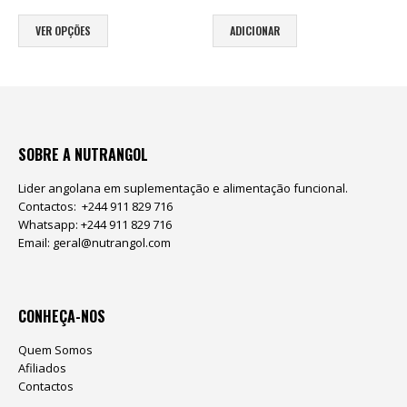
This product has multiple variants. The options may be chosen on the product page
VER OPÇÕES
ADICIONAR
SOBRE A NUTRANGOL
Lider angolana em suplementação e alimentação funcional.
Contactos: +244 911 829 716
Whatsapp: +244 911 829 716
Email:
geral@nutrangol.com
CONHEÇA-NOS
Quem Somos
Afiliados
Contactos